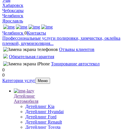
Уфа
Хабаровск
Чебоксары
Челябинск
Ярославль
Челябинск
0
Контакты
Профессиональные услуги полировки, химчистки, оклейка
пленкой, шумоизоляция...
Отзывы клиентов
Обязательная гарантия
Тонирование автостекол
0
0
Категории услуг
Меню
Детейлинг
Автомобиля
Детейлинг Kia
Детейлинг Hyundai
Детейлинг Ford
Детейлинг Renault
Детейлинг Toyota