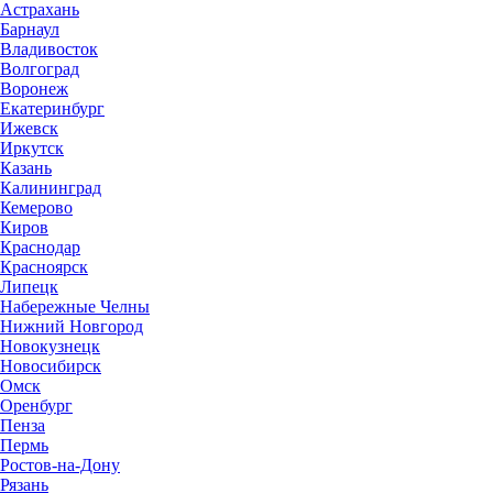
Астрахань
Барнаул
Владивосток
Волгоград
Воронеж
Екатеринбург
Ижевск
Иркутск
Казань
Калининград
Кемерово
Киров
Краснодар
Красноярск
Липецк
Набережные Челны
Нижний Новгород
Новокузнецк
Новосибирск
Омск
Оренбург
Пенза
Пермь
Ростов-на-Дону
Рязань