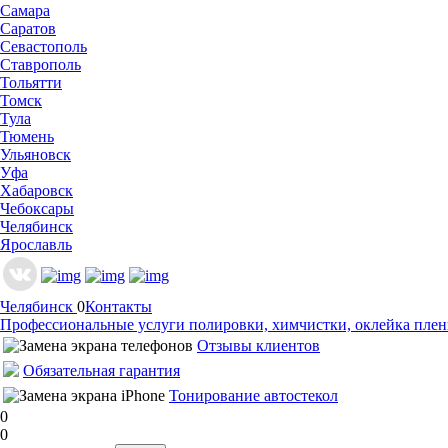
Самара
Саратов
Севастополь
Ставрополь
Тольятти
Томск
Тула
Тюмень
Ульяновск
Уфа
Хабаровск
Чебоксары
Челябинск
Ярославль
Челябинск
0
Контакты
Профессиональные услуги полировки, химчистки, оклейка пленк
Отзывы клиентов
Обязательная гарантия
Тонирование автостекол
0
0