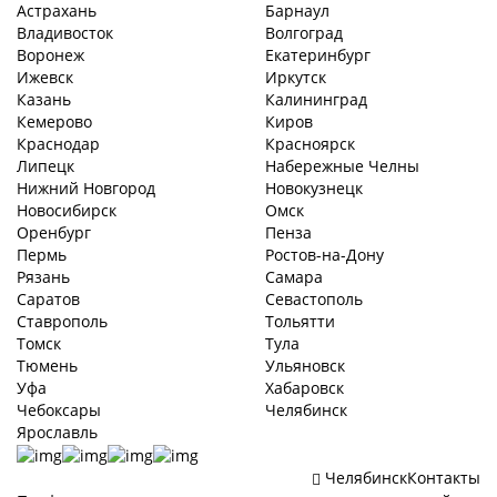
Астрахань
Барнаул
Владивосток
Волгоград
Воронеж
Екатеринбург
Ижевск
Иркутск
Казань
Калининград
Кемерово
Киров
Краснодар
Красноярск
Липецк
Набережные Челны
Нижний Новгород
Новокузнецк
Новосибирск
Омск
Оренбург
Пенза
Пермь
Ростов-на-Дону
Рязань
Самара
Саратов
Севастополь
Ставрополь
Тольятти
Томск
Тула
Тюмень
Ульяновск
Уфа
Хабаровск
Чебоксары
Челябинск
Ярославль
Челябинск
Контакты