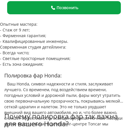
Позвонить
Опытные мастера:
- Стаж от 9 лет;
- Фирменная гарантия;
- Квалифицированные инженеры.
Современная студия детейлинга:
- Всегда чисто;
- Светлые просторные помещения;
- Есть зона ожидания;
Полировка фар Honda:
Ваш Honda, символ надежности и стиля, заслуживает
лучшего. Со временем, под воздействием времени,
погодных условий и дорожной пыли, фары могут утратить
свою первоначальную прозрачность, покрываясь мелкой
сеткой царапин и налетом. Это не только ухудшает
внешний вид вашего автомобиля, но и, что более важно,
Почему полировка фар так важна
снижает эффективность освещения, делая ночные поездки
для вашего Honda?
менее безопасными. В детейлинг-центре Toncar мы